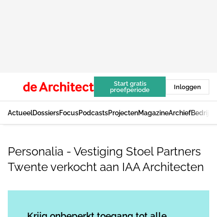
Start gratis
Inloggen
proefperiode
Actueel
Dossiers
Focus
Podcasts
Projecten
Magazine
Archief
Bedrijv
Personalia - Vestiging Stoel Partners
Twente verkocht aan IAA Architecten
Log in
om dit artikel te lezen.
Krijg onbeperkt toegang tot alle