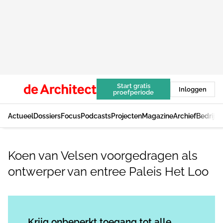
Start gratis
Inloggen
proefperiode
Actueel
Dossiers
Focus
Podcasts
Projecten
Magazine
Archief
Bedrijv
Koen van Velsen voorgedragen als
ontwerper van entree Paleis Het Loo
Log in
om dit artikel te lezen.
Krijg onbeperkt toegang tot alle