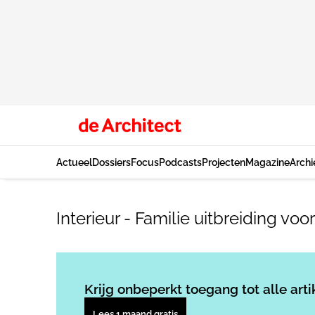
Actueel
Dossiers
Focus
Podcasts
Projecten
Magazine
Archi
Interieur - Familie uitbreiding voor
Krijg onbeperkt toegang tot alle arti
Lees 1 maand gratis