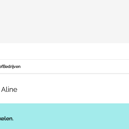
ef
Bedrijven
 Aline
Log in
om dit artikel te lezen.
kelen.