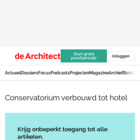
Start gratis
Inloggen
proefperiode
Actueel
Dossiers
Focus
Podcasts
Projecten
Magazine
Archief
Bedrijv
Conservatorium verbouwd tot hotel
Log in
om dit artikel te lezen.
Krijg onbeperkt toegang tot alle
artikelen.