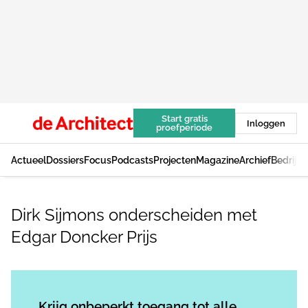
Start gratis
Inloggen
proefperiode
Actueel
Dossiers
Focus
Podcasts
Projecten
Magazine
Archief
Bedrijv
Dirk Sijmons onderscheiden met
Edgar Doncker Prijs
Log in
om dit artikel te lezen.
Krijg onbeperkt toegang tot alle