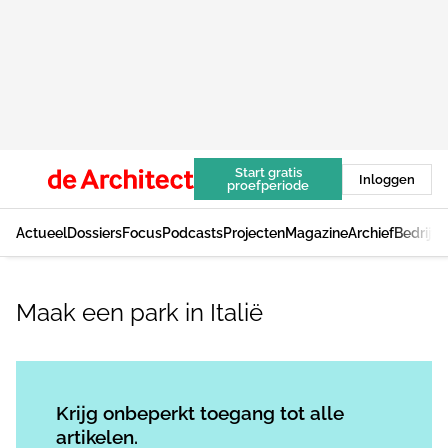
Start gratis
Inloggen
proefperiode
Actueel
Dossiers
Focus
Podcasts
Projecten
Magazine
Archief
Bedrijv
Maak een park in Italië
Log in
om dit artikel te lezen.
Krijg onbeperkt toegang tot alle
artikelen.