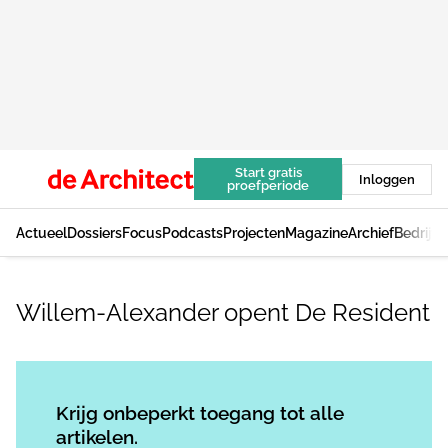
Start gratis
Inloggen
proefperiode
Actueel
Dossiers
Focus
Podcasts
Projecten
Magazine
Archief
Bedrijv
Willem-Alexander opent De Resident
Log in
om dit artikel te lezen.
Krijg onbeperkt toegang tot alle
artikelen.