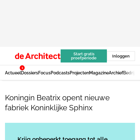
Start gratis
Inloggen
proefperiode
1
Actueel
Dossiers
Focus
Podcasts
Projecten
Magazine
Archief
Bedrijv
Koningin Beatrix opent nieuwe
fabriek Koninklijke Sphinx
Log in
om dit artikel te lezen.
Krijg onbeperkt toegang tot alle