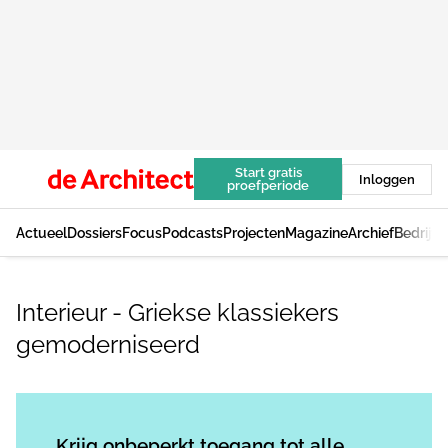
Start gratis
Inloggen
proefperiode
Actueel
Dossiers
Focus
Podcasts
Projecten
Magazine
Archief
Bedrijv
Interieur - Griekse klassiekers
gemoderniseerd
Log in
om dit artikel te lezen.
Krijg onbeperkt toegang tot alle