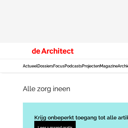
Actueel
Dossiers
Focus
Podcasts
Projecten
Magazine
Archi
Alle zorg ineen
Krijg onbeperkt toegang tot alle arti
Lees 1 maand gratis