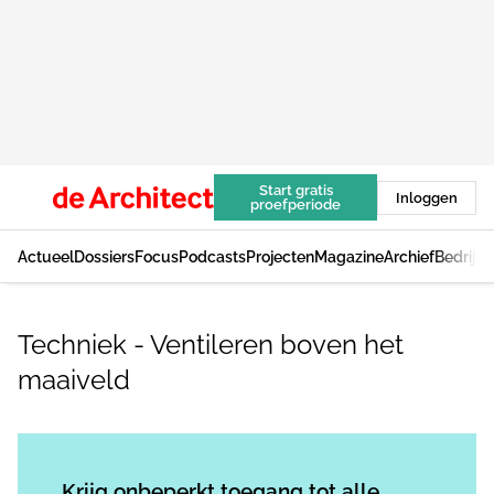
Start gratis
Inloggen
proefperiode
Actueel
Dossiers
Focus
Podcasts
Projecten
Magazine
Archief
Bedrijv
Techniek - Ventileren boven het
maaiveld
Log in
om dit artikel te lezen.
Krijg onbeperkt toegang tot alle