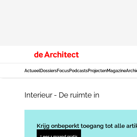
Actueel
Dossiers
Focus
Podcasts
Projecten
Magazine
Archi
Interieur - De ruimte in
Krijg onbeperkt toegang tot alle arti
Lees 1 maand gratis