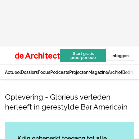
Start gratis
Inloggen
proefperiode
Actueel
Dossiers
Focus
Podcasts
Projecten
Magazine
Archief
Bedrijv
Oplevering - Glorieus verleden
herleeft in gerestylde Bar Americain
Log in
om dit artikel te lezen.
Krijg onbeperkt toegang tot alle