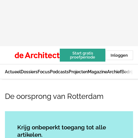
Start gratis
Inloggen
proefperiode
Actueel
Dossiers
Focus
Podcasts
Projecten
Magazine
Archief
Bedrijv
De oorsprong van Rotterdam
Log in
om dit artikel te lezen.
Krijg onbeperkt toegang tot alle
artikelen.