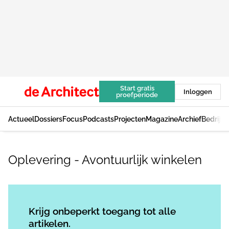
Start gratis
Inloggen
proefperiode
Actueel
Dossiers
Focus
Podcasts
Projecten
Magazine
Archief
Bedrijv
Oplevering - Avontuurlijk winkelen
Log in
om dit artikel te lezen.
Krijg onbeperkt toegang tot alle
artikelen.