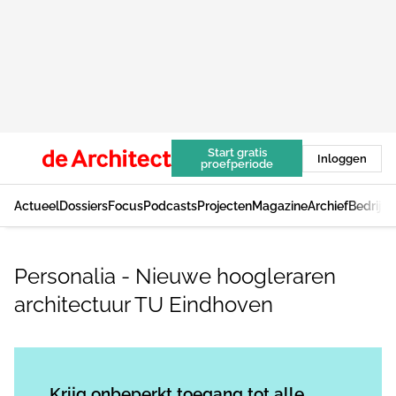
Start gratis
Inloggen
proefperiode
Actueel
Dossiers
Focus
Podcasts
Projecten
Magazine
Archief
Bedrijv
Personalia - Nieuwe hoogleraren
architectuur TU Eindhoven
Log in
om dit artikel te lezen.
Krijg onbeperkt toegang tot alle