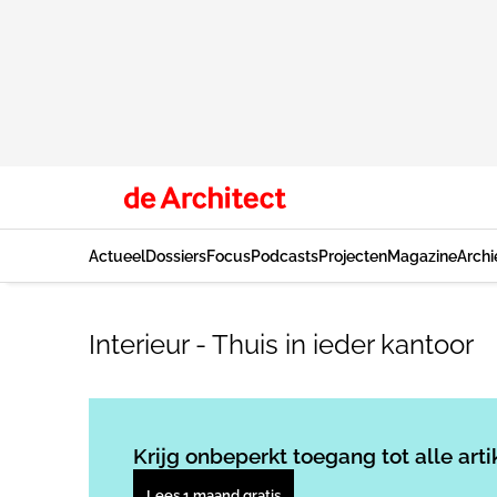
Actueel
Dossiers
Focus
Podcasts
Projecten
Magazine
Archi
Interieur - Thuis in ieder kantoor
Krijg onbeperkt toegang tot alle arti
Lees 1 maand gratis