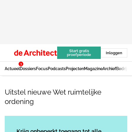
Start gratis
Inloggen
proefperiode
3
Actueel
Dossiers
Focus
Podcasts
Projecten
Magazine
Archief
Bedrijv
Uitstel nieuwe Wet ruimtelijke
ordening
Log in
om dit artikel te lezen.
Krijg onbeperkt toegang tot alle