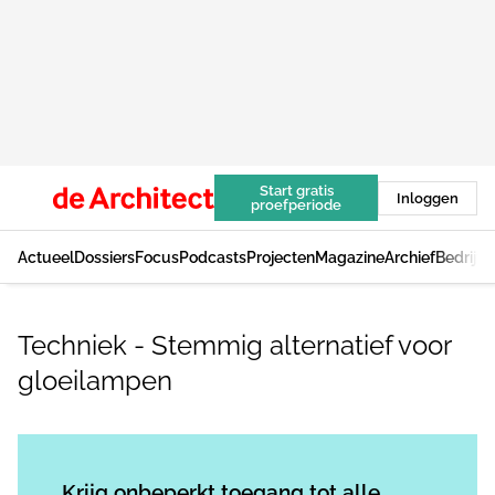
Start gratis
Inloggen
proefperiode
Actueel
Dossiers
Focus
Podcasts
Projecten
Magazine
Archief
Bedrijv
Techniek - Stemmig alternatief voor
gloeilampen
Log in
om dit artikel te lezen.
Krijg onbeperkt toegang tot alle