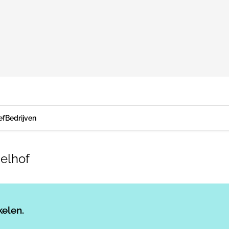
ef
Bedrijven
zelhof
Log in
om dit artikel te lezen.
kelen.