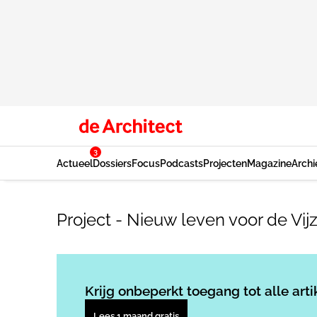
3
Actueel
Dossiers
Focus
Podcasts
Projecten
Magazine
Archi
Project - Nieuw leven voor de Vij
Krijg onbeperkt toegang tot alle arti
Lees 1 maand gratis