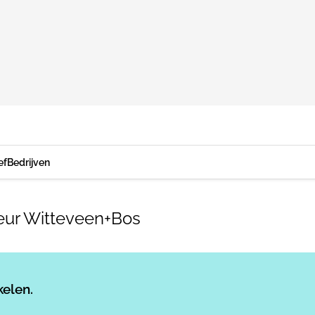
ef
Bedrijven
teur Witteveen+Bos
Log in
om dit artikel te lezen.
kelen.