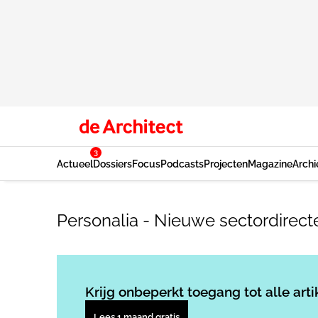
3
Actueel
Dossiers
Focus
Podcasts
Projecten
Magazine
Archi
Personalia - Nieuwe sectordirec
Krijg onbeperkt toegang tot alle arti
Lees 1 maand gratis