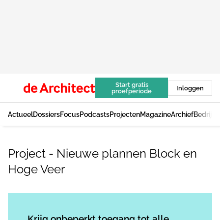
Start gratis
Inloggen
proefperiode
Actueel
Dossiers
Focus
Podcasts
Projecten
Magazine
Archief
Bedrijv
Project - Nieuwe plannen Block en
Hoge Veer
Log in
om dit artikel te lezen.
Krijg onbeperkt toegang tot alle