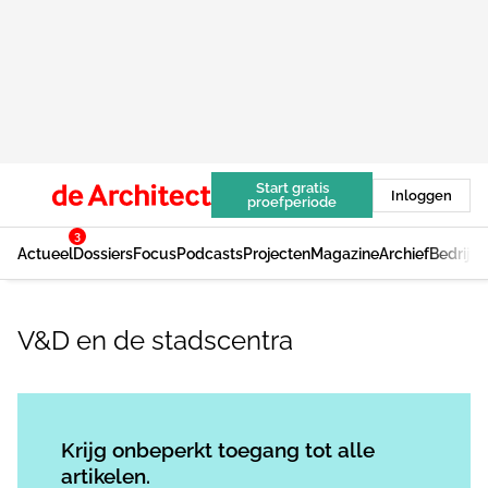
Start gratis
Inloggen
proefperiode
3
Actueel
Dossiers
Focus
Podcasts
Projecten
Magazine
Archief
Bedrijv
V&D en de stadscentra
Log in
om dit artikel te lezen.
Krijg onbeperkt toegang tot alle
artikelen.