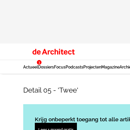
3
Actueel
Dossiers
Focus
Podcasts
Projecten
Magazine
Archi
Detail 05 - 'Twee'
Krijg onbeperkt toegang tot alle arti
Lees 1 maand gratis