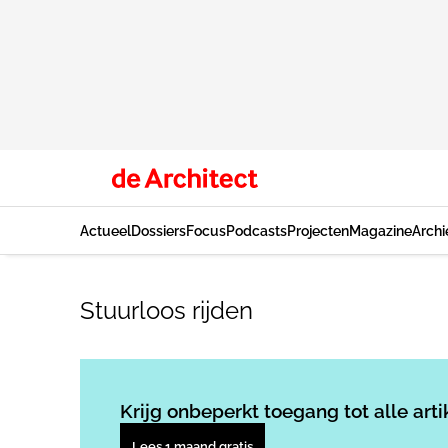
Actueel
Dossiers
Focus
Podcasts
Projecten
Magazine
Archi
Stuurloos rijden
Krijg onbeperkt toegang tot alle arti
Lees 1 maand gratis