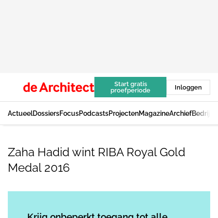
Start gratis
Inloggen
proefperiode
Actueel
Dossiers
Focus
Podcasts
Projecten
Magazine
Archief
Bedrijv
Zaha Hadid wint RIBA Royal Gold
Medal 2016
Log in
om dit artikel te lezen.
Krijg onbeperkt toegang tot alle