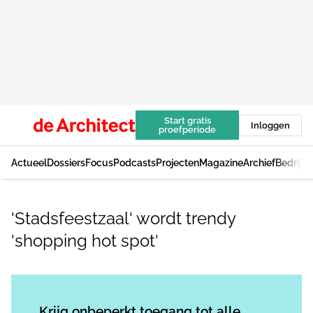
Start gratis
Inloggen
proefperiode
Actueel
Dossiers
Focus
Podcasts
Projecten
Magazine
Archief
Bedrijv
'Stadsfeestzaal' wordt trendy
'shopping hot spot'
Log in
om dit artikel te lezen.
Krijg onbeperkt toegang tot alle