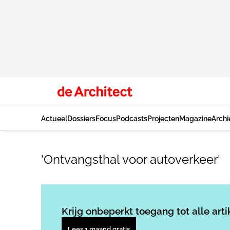
Actueel
Dossiers
Focus
Podcasts
Projecten
Magazine
Archi
'Ontvangsthal voor autoverkeer'
Krijg onbeperkt toegang tot alle arti
Lees 1 maand gratis