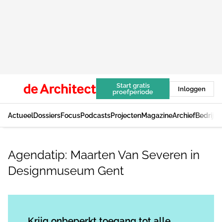
Start gratis
Inloggen
proefperiode
Actueel
Dossiers
Focus
Podcasts
Projecten
Magazine
Archief
Bedrijv
Agendatip: Maarten Van Severen in
Designmuseum Gent
Log in
om dit artikel te lezen.
Krijg onbeperkt toegang tot alle