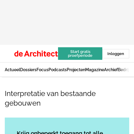
Start gratis
Inloggen
proefperiode
Actueel
Dossiers
Focus
Podcasts
Projecten
Magazine
Archief
Bedrijv
Interpretatie van bestaande
gebouwen
Log in
om dit artikel te lezen.
Krijg onbeperkt toegang tot alle