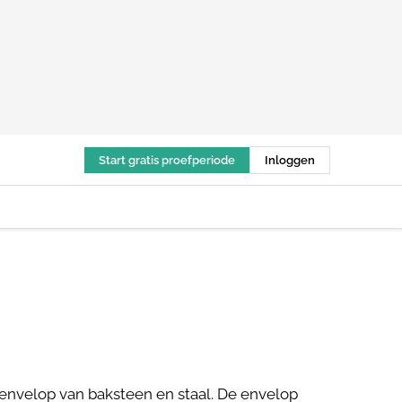
Start gratis proefperiode
Inloggen
 envelop van baksteen en staal. De envelop