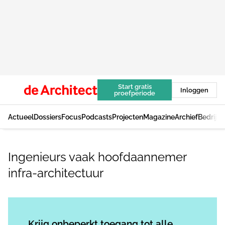
Start gratis
Inloggen
proefperiode
Actueel
Dossiers
Focus
Podcasts
Projecten
Magazine
Archief
Bedrijv
Ingenieurs vaak hoofdaannemer
infra-architectuur
Log in
om dit artikel te lezen.
Krijg onbeperkt toegang tot alle