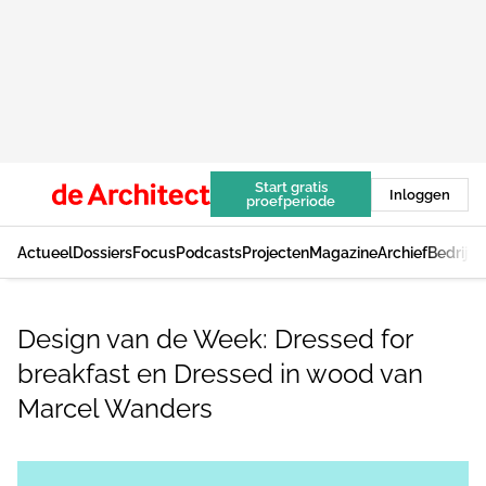
Start gratis
Inloggen
proefperiode
Actueel
Dossiers
Focus
Podcasts
Projecten
Magazine
Archief
Bedrijv
Design van de Week: Dressed for
breakfast en Dressed in wood van
Marcel Wanders