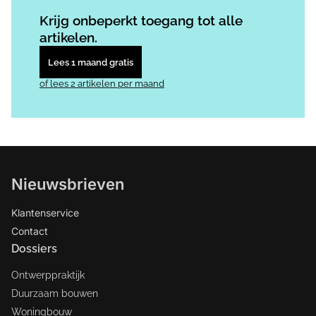
Log in
om dit artikel te lezen.
Krijg onbeperkt toegang tot alle
artikelen.
Lees 1 maand gratis
of lees 2 artikelen per maand
Nieuwsbrieven
Klantenservice
Contact
Dossiers
Ontwerppraktijk
Duurzaam bouwen
Woningbouw