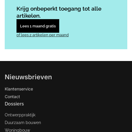
Log in
om dit artikel te lezen.
Krijg onbeperkt toegang tot alle
artikelen.
Lees 1 maand gratis
of lees 2 artikelen per maand
Nieuwsbrieven
Klantenservice
Contact
Dossiers
Ontwerppraktijk
Duurzaam bouwen
Woningbouw