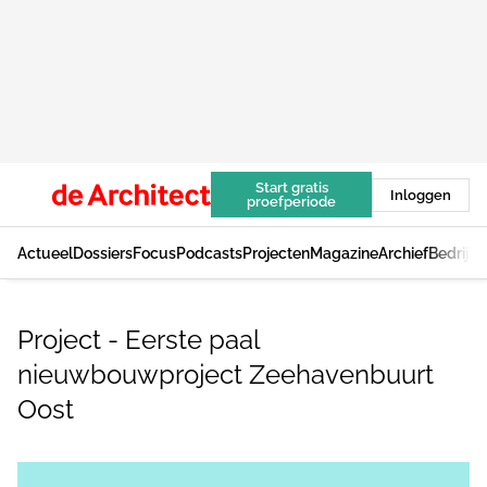
Start gratis
Inloggen
proefperiode
Actueel
Dossiers
Focus
Podcasts
Projecten
Magazine
Archief
Bedrijv
Project - Eerste paal
nieuwbouwproject Zeehavenbuurt
Oost