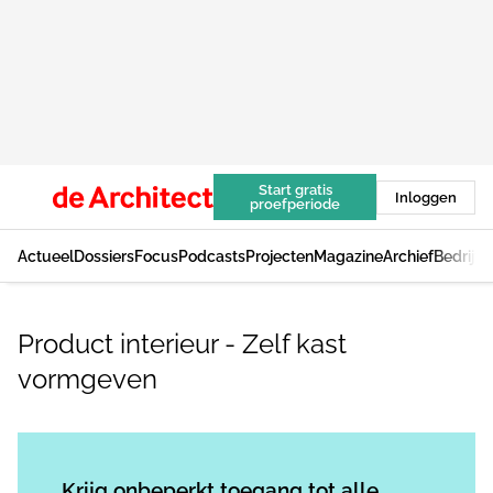
Start gratis
Inloggen
proefperiode
Actueel
Dossiers
Focus
Podcasts
Projecten
Magazine
Archief
Bedrijv
Product interieur - Zelf kast
vormgeven
Log in
om dit artikel te lezen.
Krijg onbeperkt toegang tot alle