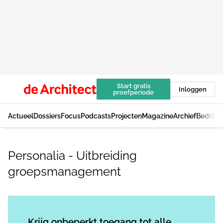
Start gratis
Inloggen
proefperiode
Actueel
Dossiers
Focus
Podcasts
Projecten
Magazine
Archief
Bedrijv
Personalia - Uitbreiding
groepsmanagement
Log in
om dit artikel te lezen.
Krijg onbeperkt toegang tot alle