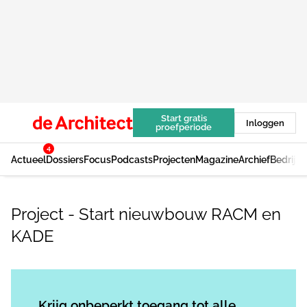
Start gratis
Inloggen
proefperiode
4
Actueel
Dossiers
Focus
Podcasts
Projecten
Magazine
Archief
Bedrijv
Project - Start nieuwbouw RACM en
KADE
Log in
om dit artikel te lezen.
Krijg onbeperkt toegang tot alle