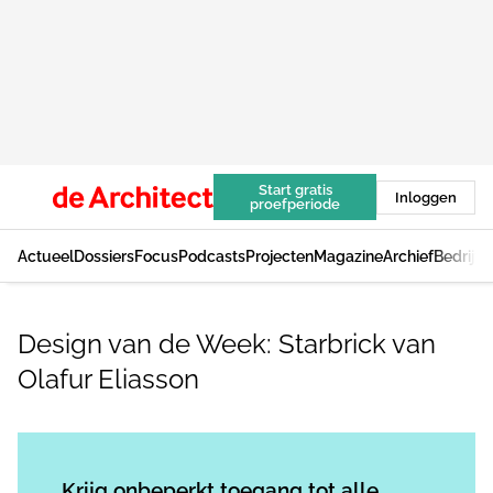
Start gratis
Inloggen
proefperiode
Actueel
Dossiers
Focus
Podcasts
Projecten
Magazine
Archief
Bedrijv
Design van de Week: Starbrick van
Olafur Eliasson
Log in
om dit artikel te lezen.
Krijg onbeperkt toegang tot alle