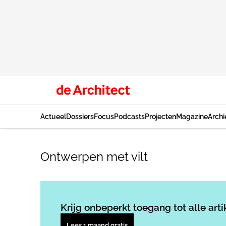
Actueel
Dossiers
Focus
Podcasts
Projecten
Magazine
Archi
Ontwerpen met vilt
Krijg onbeperkt toegang tot alle arti
Lees 1 maand gratis