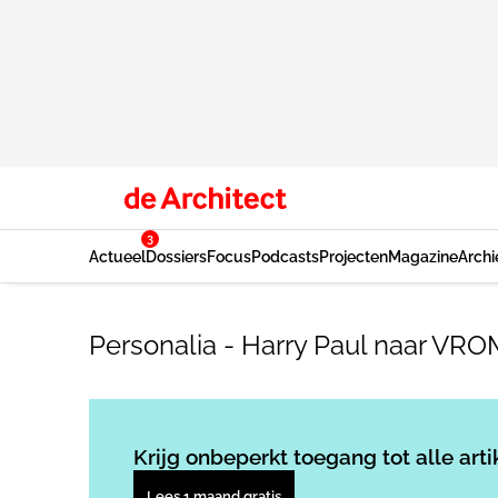
3
Actueel
Dossiers
Focus
Podcasts
Projecten
Magazine
Archi
Personalia - Harry Paul naar VRO
Krijg onbeperkt toegang tot alle arti
Lees 1 maand gratis