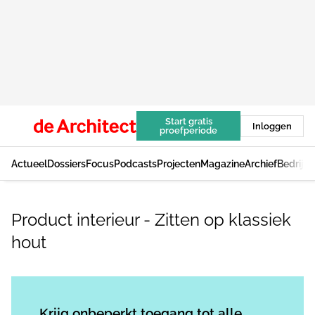
Start gratis
Inloggen
proefperiode
Actueel
Dossiers
Focus
Podcasts
Projecten
Magazine
Archief
Bedrijv
Product interieur - Zitten op klassiek
hout
Log in
om dit artikel te lezen.
Krijg onbeperkt toegang tot alle