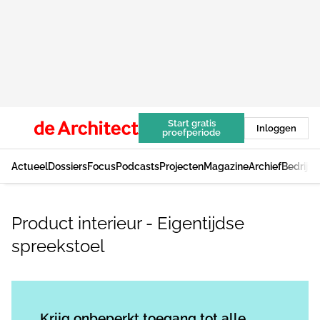
Start gratis
Inloggen
proefperiode
Actueel
Dossiers
Focus
Podcasts
Projecten
Magazine
Archief
Bedrijv
Product interieur - Eigentijdse
spreekstoel
Log in
om dit artikel te lezen.
Krijg onbeperkt toegang tot alle