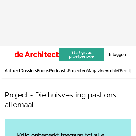
Start gratis
Inloggen
proefperiode
Actueel
Dossiers
Focus
Podcasts
Projecten
Magazine
Archief
Bedrijv
Project - Die huisvesting past ons
allemaal
Log in
om dit artikel te lezen.
Krijg onbeperkt toegang tot alle