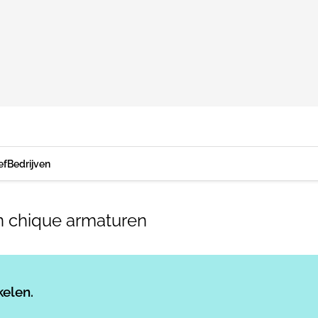
ef
Bedrijven
 in chique armaturen
Log in
om dit artikel te lezen.
kelen.