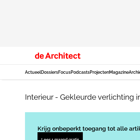
Actueel
Dossiers
Focus
Podcasts
Projecten
Magazine
Archi
Interieur - Gekleurde verlichting
Krijg onbeperkt toegang tot alle arti
Lees 1 maand gratis