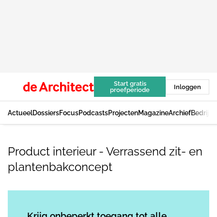
Start gratis
Inloggen
proefperiode
Actueel
Dossiers
Focus
Podcasts
Projecten
Magazine
Archief
Bedrijv
Product interieur - Verrassend zit- en
plantenbakconcept
Log in
om dit artikel te lezen.
Krijg onbeperkt toegang tot alle