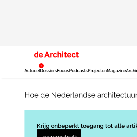
3
Actueel
Dossiers
Focus
Podcasts
Projecten
Magazine
Archi
Hoe de Nederlandse architectuur 
Krijg onbeperkt toegang tot alle arti
Lees 1 maand gratis