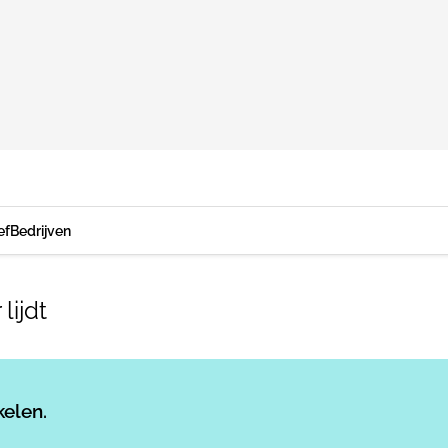
ef
Bedrijven
lijdt
Log in
om dit artikel te lezen.
kelen.