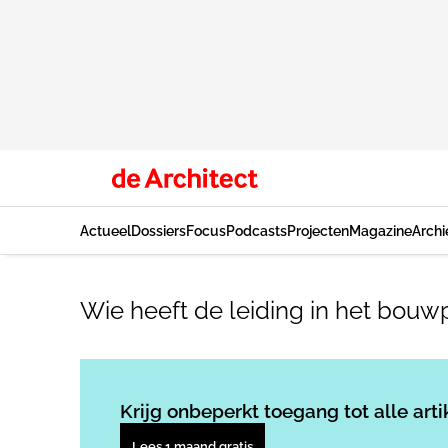
Actueel
Dossiers
Focus
Podcasts
Projecten
Magazine
Archi
Wie heeft de leiding in het bouw
Krijg onbeperkt toegang tot alle arti
Lees 1 maand gratis