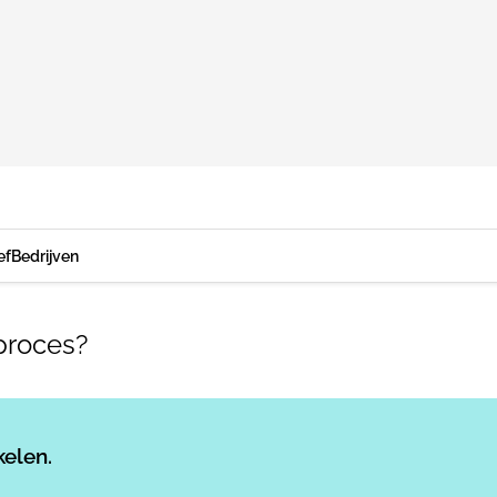
ef
Bedrijven
proces?
Log in
om dit artikel te lezen.
kelen.