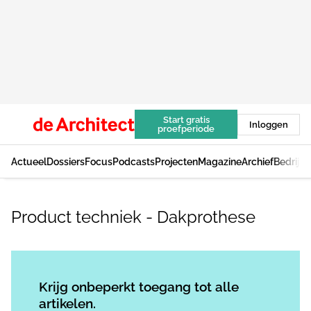
Start gratis
Inloggen
proefperiode
Actueel
Dossiers
Focus
Podcasts
Projecten
Magazine
Archief
Bedrijv
Product techniek - Dakprothese
Log in
om dit artikel te lezen.
Krijg onbeperkt toegang tot alle
artikelen.