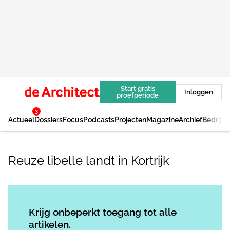
Start gratis
Inloggen
proefperiode
3
Actueel
Dossiers
Focus
Podcasts
Projecten
Magazine
Archief
Bedrijv
Reuze libelle landt in Kortrijk
Log in
om dit artikel te lezen.
Krijg onbeperkt toegang tot alle
artikelen.