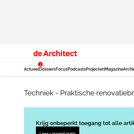
3
Actueel
Dossiers
Focus
Podcasts
Projecten
Magazine
Archi
Techniek - Praktische renovatieb
Krijg onbeperkt toegang tot alle arti
Lees 1 maand gratis