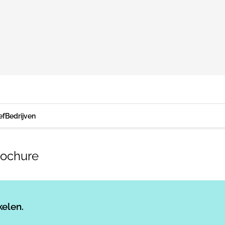
ef
Bedrijven
rochure
Log in
om dit artikel te lezen.
kelen.